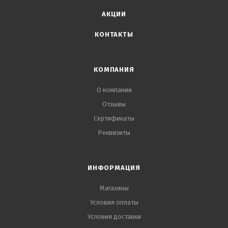
высокой адгезией к большинству строительных
АКЦИИ
материалов, легко поддается формовке и
КОНТАКТЫ
окрашиванию после высыхания."
КОМПАНИЯ
О компании
Отзывы
Сертификаты
Реквизиты
ИНФОРМАЦИЯ
Магазины
Условия оплаты
Условия доставки