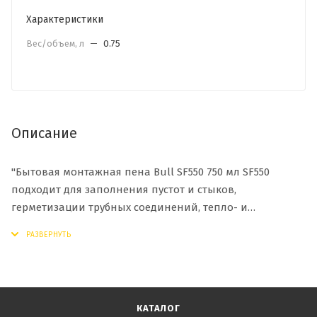
Характеристики
Вес/объем, л
—
0.75
Описание
"Бытовая монтажная пена Bull SF550 750 мл SF550
подходит для заполнения пустот и стыков,
герметизации трубных соединений, тепло- и
звукоизоляции. Входящие в состав компоненты
препятствуют образованию грибка и плесени.
Продукт используют для утепления оконных и дверных
проемов, крепления кровельных материалов,
КАТАЛОГ
установки строительных панелей. Пена обладает