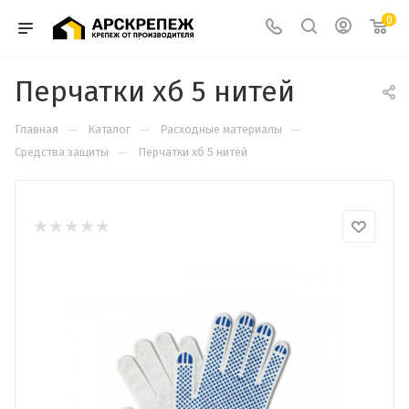
0
Перчатки хб 5 нитей
—
—
—
Главная
Каталог
Расходные материалы
—
Средства защиты
Перчатки хб 5 нитей