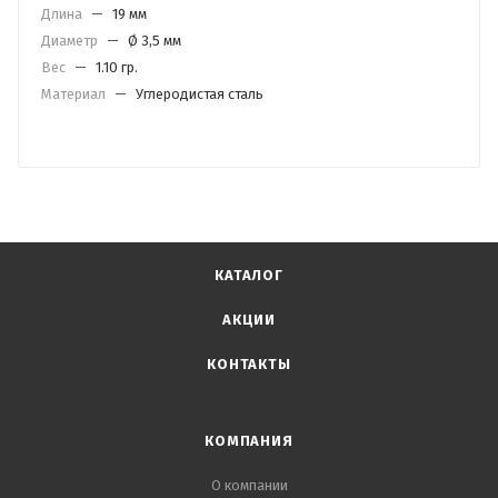
Длина
—
19 мм
Диаметр
—
Ø 3,5 мм
Вес
—
1.10 гр.
Материал
—
Углеродистая сталь
КАТАЛОГ
АКЦИИ
КОНТАКТЫ
КОМПАНИЯ
О компании