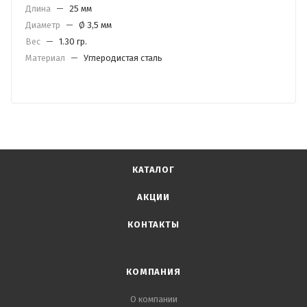
Длина
—
25 мм
Диаметр
—
Ø 3,5 мм
Вес
—
1.30 гр.
Материал
—
Углеродистая сталь
КАТАЛОГ
АКЦИИ
КОНТАКТЫ
КОМПАНИЯ
О компании