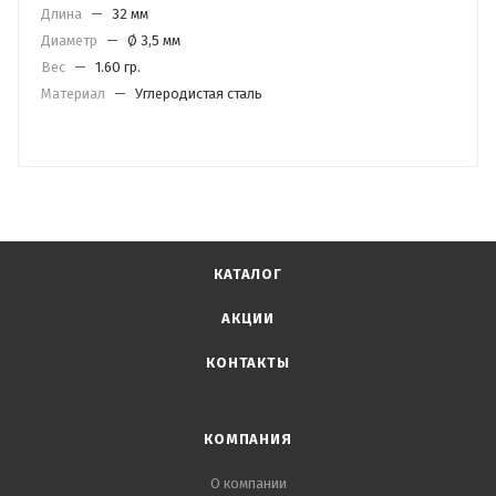
Длина
—
32 мм
Диаметр
—
Ø 3,5 мм
Вес
—
1.60 гр.
Материал
—
Углеродистая сталь
КАТАЛОГ
АКЦИИ
КОНТАКТЫ
КОМПАНИЯ
О компании