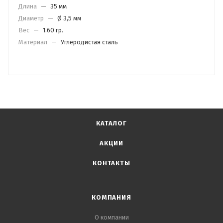
Длина
—
35 мм
Диаметр
—
Ø 3,5 мм
Вес
—
1.60 гр.
Материал
—
Углеродистая сталь
КАТАЛОГ
АКЦИИ
КОНТАКТЫ
КОМПАНИЯ
О компании