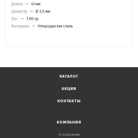
Длина
—
41 мм
Диаметр
—
Ø 3,5 мм
Вес
—
1.90 гр.
Материал
—
Углеродистая сталь
КАТАЛОГ
АКЦИИ
КОНТАКТЫ
КОМПАНИЯ
О компании