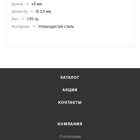
Длина
—
45 мм
Диаметр
—
Ø 3,5 мм
Вес
—
1.95 гр.
Материал
—
Углеродистая сталь
КАТАЛОГ
АКЦИИ
КОНТАКТЫ
КОМПАНИЯ
О компании