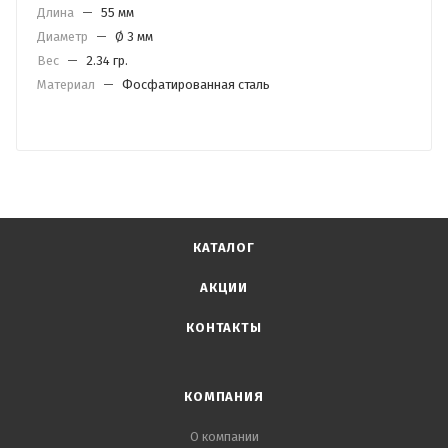
Длина
—
55 мм
Диаметр
—
Ø 3 мм
Вес
—
2.34 гр.
Материал
—
Фосфатированная сталь
КАТАЛОГ
АКЦИИ
КОНТАКТЫ
КОМПАНИЯ
О компании