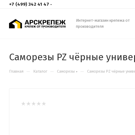
+7 (499) 342 41 47
Интернет-магазин крепежа от
производителя
Саморезы PZ чёрные униве
—
—
—
Главная
Каталог
Саморезы
Cаморезы PZ чёрные унив