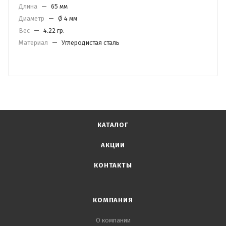
Длина
—
65 мм
Диаметр
—
Ø 4 мм
Вес
—
4.22 гр.
Материал
—
Углеродистая сталь
КАТАЛОГ
АКЦИИ
КОНТАКТЫ
КОМПАНИЯ
О компании