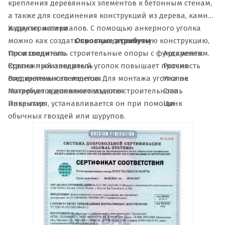
крепления деревянных элементов к бетонным стенам,
а также для соединения конструкций из дерева, камня
и других материалов. С помощью анкерного уголка
Характеристики
можно как создать простую деревянную конструкцию,
Основные атрибуты
так и соединить строительные опоры с фундаментом.
Производитель
Арскрепеж
Крепежный анкерный уголок повышает прочность
Страна производитель
Россия
соединяемых элементов. Для монтажа уголка не
Вид крепежного изделия
Уголок
потребуется дополнительного строительного
Материал крепежного изделия
Сталь
инвентаря, устанавливается он при помощи
Покрытие
Цинк
обычных гвоздей или шурупов.