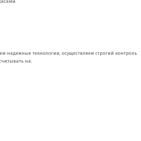
касами.
а
ем надежные технологии, осуществляем строгий контроль
считывать на: