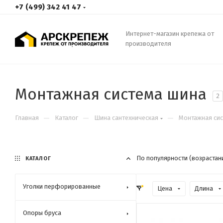
+7 (499) 342 41 47
Интернет-магазин крепежа от
производителя
Монтажная система шина
2
—
—
—
Главная
Каталог
Шина сантехническая
Монтажная сис
По популярности (возрастан
КАТАЛОГ
Уголки перфорированные
Цена
Длина
Опоры бруса