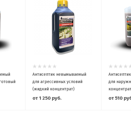
аемый
Антисептик невымываемый
Антисепти
(готовый
для агрессивных условий
для наружн
(жидкий концентрат)
концентрат
от
1 250 руб.
от
510 руб