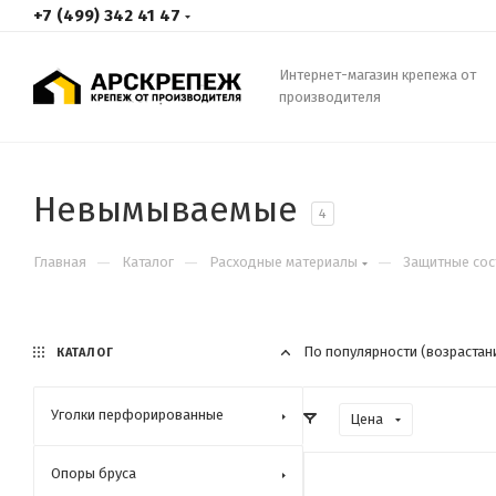
+7 (499) 342 41 47
Интернет-магазин крепежа от
производителя
Невымываемые
4
—
—
—
Главная
Каталог
Расходные материалы
Защитные сос
По популярности (возрастан
КАТАЛОГ
Уголки перфорированные
Цена
Опоры бруса